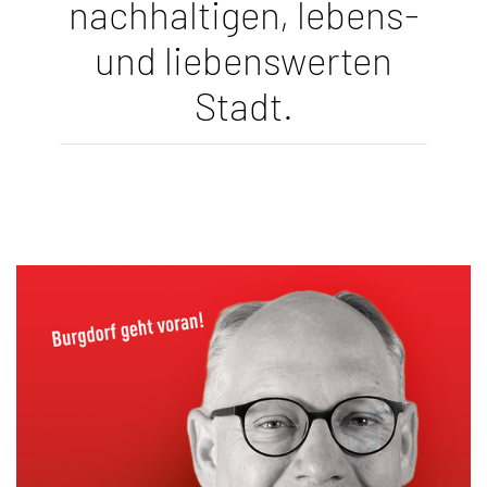
etzt
nachhaltigen, lebens-
N
und liebenswerten
n.
Stadt.