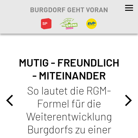
T
MUTIG - FREUNDLICH
- MITEINANDER
So lautet die RGM-
Rot
nde
Formel für die
geb
Weiterentwicklung
Kr
Burgdorfs zu einer